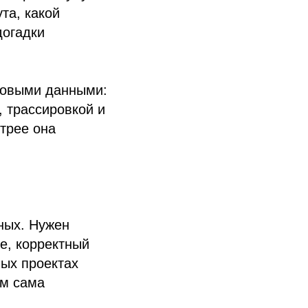
та, какой
догадки
азовыми данными:
 трассировкой и
трее она
ных. Нужен
е, корректный
ных проектах
ем сама