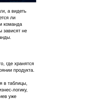
ги, а видеть
ется ли
ни команда
ы зависят не
анды.
, где хранятся
тоянии продукта.
я в таблицы,
знес-логику,
риев уже