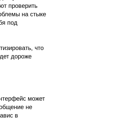
ают проверить
облемы на стыке
бя под
тизировать, что
удет дороже
Интерфейс может
ообщение не
авис в