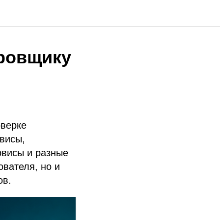
ровщику
оверке
рвисы,
рвисы и разные
ователя, но и
ов.