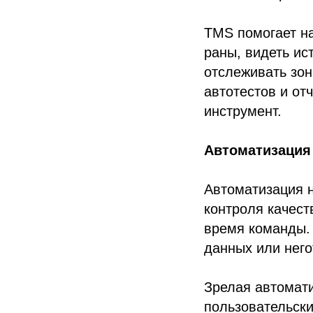
TMS помогает на
раны, видеть ис
отслеживать зон
автотестов и от
инструмент.
Автоматизация
Автоматизация н
контроля качест
время команды. 
данных или него
Зрелая автомати
пользовательский