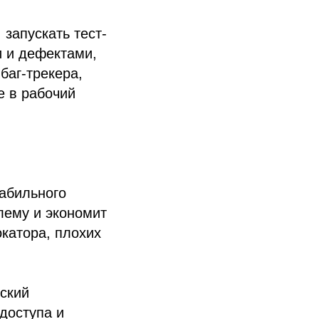
 запускать тест-
и и дефектами,
баг-трекера,
е в рабочий
табильного
лему и экономит
окатора, плохих
еский
 доступа и