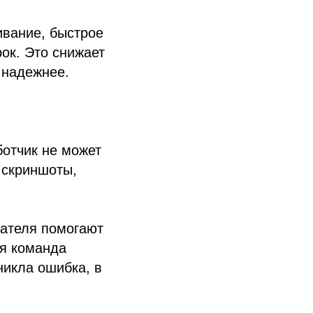
ивание, быстрое
ок. Это снижает
 надежнее.
ботчик не может
 скриншоты,
вателя помогают
ия команда
никла ошибка, в