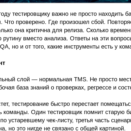
году тестировщику важно не просто находить ба
. Что проверено. Где произошел сбой. Повторя
лько она критична для релиза. Сколько време
ю рутину вместо анализа. Ответы на эти вопрос
QA, но и от того, какие инструменты есть у ком
нт
льный слой — нормальная TMS. Не просто место
абочая база знаний о проверках, регрессе и сос
стет, тестирование быстро перестает помещатьс
ь команды. Один тестировщик помнит старую би
 по устаревшему чек-листу, третья часть сцена
а, но это нигде не связано с общей картиной.