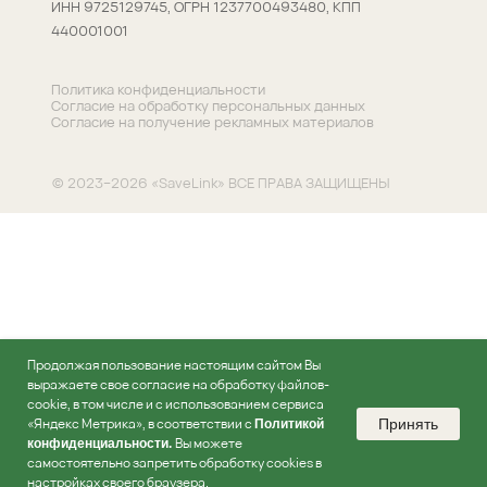
ИНН 9725129745, ОГРН 1237700493480, КПП
440001001
Политика конфиденциальности
Согласие на обработку персональных данных
Согласие на получение рекламных материалов
©
2023–2026 «SaveLink» ВСЕ ПРАВА ЗАЩИЩЕНЫ
Продолжая пользование настоящим сайтом Вы
выражаете свое согласие на обработку файлов-
cookie, в том числе и с использованием сервиса
«Яндекс Метрика», в соответствии с
Принять
Политикой
Вы можете
конфиденциальности
.
самостоятельно запретить обработку cookies в
настройках своего браузера.