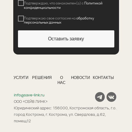
Подтверждаю, что ознакомлен(а) с
Политикой
конфиденциальности
Подтвержаю свое соглаcие на
обработку
персональных данных
Оставить заявку
УСЛУГИ
РЕШЕНИЯ
О
НОВОСТИ
КОНТАКТЫ
НАС
info@save-link.ru
ООО «СЕЙВ ЛИНК»
Юридический адрес: 156000, Костромская область, г.о.
город Кострома, г. Кострома, ул. Свердлова, д.62,
помещ.12