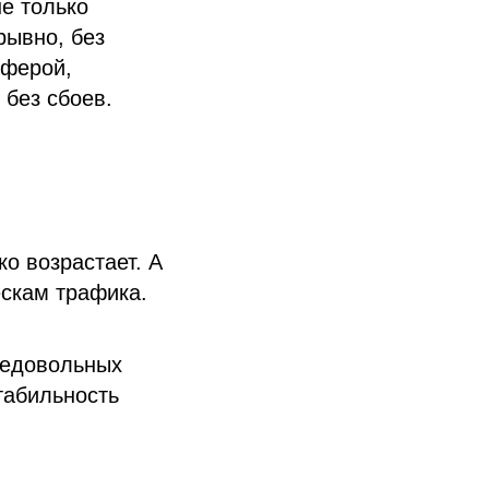
е только
рывно, без
сферой,
 без сбоев.
о возрастает. А
ескам трафика.
недовольных
табильность