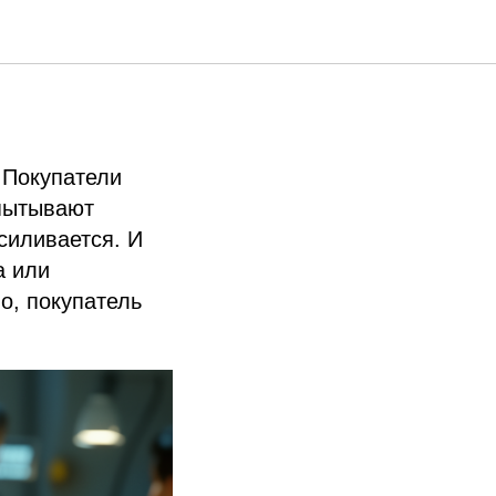
ботает,
 Покупатели
спытывают
силивается. И
а или
о, покупатель