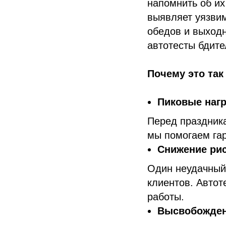
напомнить об их
выявляет уязвим
обедов и выход
автотесты бдите
Почему это так
Пиковые нагр
Перед праздника
мы помогаем гар
Снижение рис
Один неудачный 
клиентов. Автот
работы.
Высвобожден