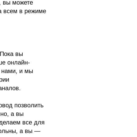
, вы можете
за всем в режиме
 Пока вы
ше онлайн-
 нами, и мы
рии
аналов.
овод позволить
но, а вы
сделаем все для
ольны, а вы —