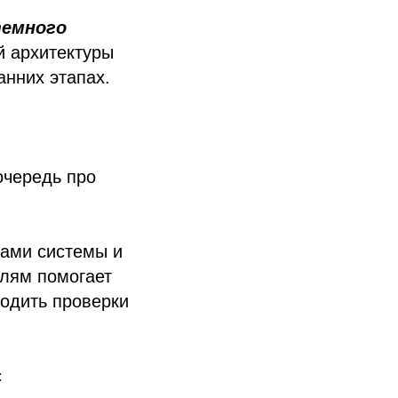
емного
й архитектуры
анних этапах.
очередь про
тами системы и
алям помогает
одить проверки
с