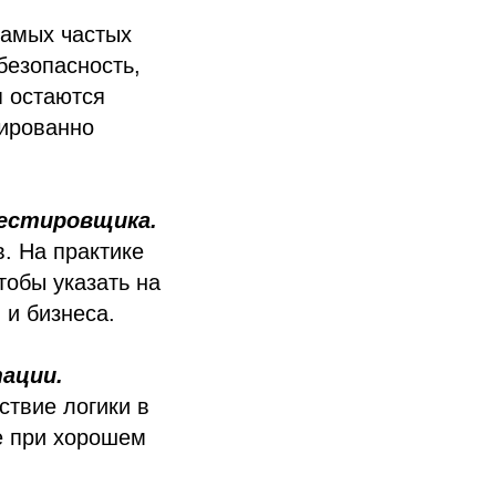
самых частых
безопасность,
я остаются
тированно
естировщика.
. На практике
тобы указать на
 и бизнеса.
ации.
твие логики в
е при хорошем