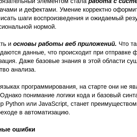
бязательный элементом стала
работа с сист
ачами и дефектами. Умение корректно оформит
писать шаги воспроизведения и ожидаемый резу
сиональной нормой.
ать и
основы работы веб приложений.
Что та
едаются данные, что происходит при отправке 
зация. Даже базовые знания в этой области су
тво анализа.
 языках программирования, на старте они не я
Однако понимание логики кода и базовый синта
р Python или JavaScript, станет преимуществом
еходе в автоматизацию.
ные ошибки