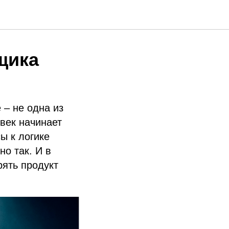
щика
 – не одна из
овек начинает
ы к логике
о так. И в
рять продукт