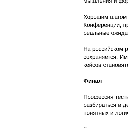
мышления и фор
Хорошим шагом 
Конференции, п
реальные ожидан
На российском р
сохраняется. Им
кейсов становя
Финал
Профессия тести
разбираться в д
понятных и логич