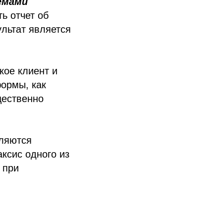
емами
ь отчет об
льтат является
кое клиент и
формы, как
щественно
вляются
ксис одного из
 при