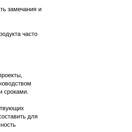
ть замечания и
родукта часто
проекты,
уководством
и сроками.
ствующих
составить для
мность