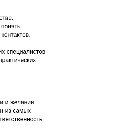
стве.
 понять
контактов.
их специалистов
практических
и и желания
ин из самых
тветственность.